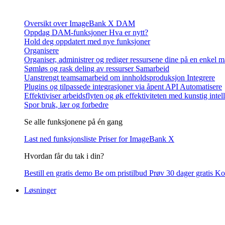
Oversikt over ImageBank X DAM
Oppdag DAM-funksjoner
Hva er nytt?
Hold deg oppdatert med nye funksjoner
Organisere
Organiser, administrer og rediger ressursene dine på en enkel 
Sømløs og rask deling av ressurser
Samarbeid
Uanstrengt teamsamarbeid om innholdsproduksjon
Integrere
Plugins og tilpassede integrasjoner via åpent API
Automatisere
Effektiviser arbeidsflyten og øk effektiviteten med kunstig intel
Spor bruk, lær og forbedre
Se alle funksjonene på én gang
Last ned funksjonsliste
Priser for ImageBank X
Hvordan får du tak i din?
Bestill en gratis demo
Be om pristilbud
Prøv 30 dager gratis
Kon
Løsninger