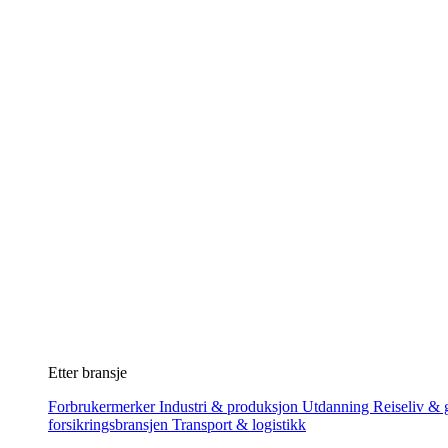
Etter bransje
Forbrukermerker
Industri & produksjon
Utdanning
Reiseliv & g
forsikringsbransjen
Transport & logistikk