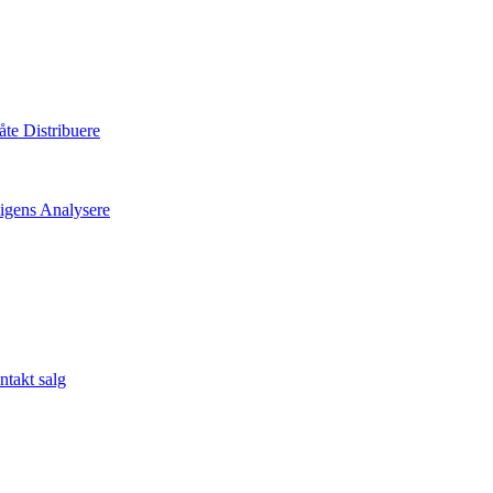
måte
Distribuere
ligens
Analysere
takt salg