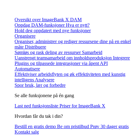
Oversikt over ImageBank X DAM
Oppdag DAM-funksjoner
Hva er nytt?
Hold deg oppdatert med nye funksjoner
Organisere
Organiser, administrer og rediger ressursene dine på en enkel
måte
Distribuere
Sømløs og rask deling av ressurser
Samarbeid
Uanstrengt teamsamarbeid om innholdsproduksjon
Integrere
Plugins og tilpassede integrasjoner via åpent API
Automatisere
Effektiviser arbeidsflyten og øk effektiviteten med kunstig
intelligens
Analysere
Spor bruk, lær og forbedre
Se alle funksjonene på én gang
Last ned funksjonsliste
Priser for ImageBank X
Hvordan får du tak i din?
Bestill en gratis demo
Be om pristilbud
Prøv 30 dager gratis
Kontakt salg