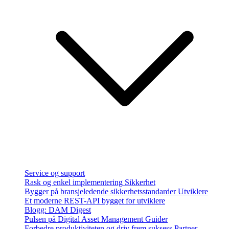
Service og support
Rask og enkel implementering
Sikkerhet
Bygger på bransjeledende sikkerhetsstandarder
Utviklere
Et moderne REST-API bygget for utviklere
Blogg: DAM Digest
Pulsen på Digital Asset Management
Guider
Forbedre produktiviteten og driv frem suksess
Partner