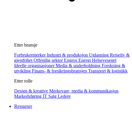
Etter bransje
Forbrukermerker
Industri & produksjon
Utdanning
Reiseliv &
gjestfrihet
Offentlig sektor
Engros
Energi
Helsevesenet
Ideelle organisasjoner
Media & underholdning
Forskning &
utvikling
Finans- & forsikringsbransjen
Transport & logistikk
Etter rolle
Design & kreative
Merkevare, media & kommunikasjon
Markedsføring
IT
Salg
Ledere
Ressurser