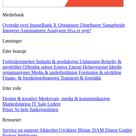
Mediebank
Oversikt over ImageBank X
Organisere
Distribuere
Samarbeide
Integrere
Automatisere
Analysere
Hva er nytt?
Løsninger
Etter bransje
Forbrukermerker
Industri & produksjon
Utdanning
Reiseliv &
gjestfrihet
Offentlig sektor
Engros
Energi
Helsevesenet
Ideelle
organisasjoner
Media & underholdning
Forskning & utvikling
Finans- & forsikringsbransjen
Transport & logistikk
Etter rolle
Design & kreative
Merkevare, media & kommunikasjon
Markedsføring
IT
Salg
Ledere
Priser
Se hele funksjonslisten
Ressurser
Service og support
Sikkerhet
Utviklere
Blogg: DAM Digest
Guider
Partner
Webinarer