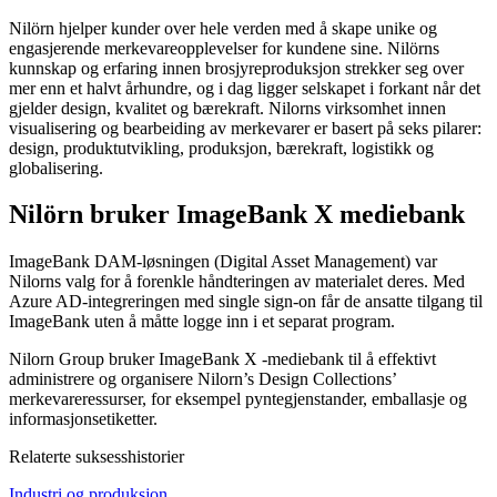
Nilörn hjelper kunder over hele verden med å skape unike og
engasjerende merkevareopplevelser for kundene sine. Nilörns
kunnskap og erfaring innen brosjyreproduksjon strekker seg over
mer enn et halvt århundre, og i dag ligger selskapet i forkant når det
gjelder design, kvalitet og bærekraft. Nilorns virksomhet innen
visualisering og bearbeiding av merkevarer er basert på seks pilarer:
design, produktutvikling, produksjon, bærekraft, logistikk og
globalisering.
Nilörn bruker ImageBank X mediebank
ImageBank DAM-løsningen (Digital Asset Management) var
Nilorns valg for å forenkle håndteringen av materialet deres. Med
Azure AD-integreringen med single sign-on får de ansatte tilgang til
ImageBank uten å måtte logge inn i et separat program.
Nilorn Group bruker ImageBank X -mediebank til å effektivt
administrere og organisere Nilorn’s Design Collections’
merkevareressurser, for eksempel pyntegjenstander, emballasje og
informasjonsetiketter.
Relaterte suksesshistorier
Industri og produksjon