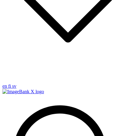
en
fi
sv