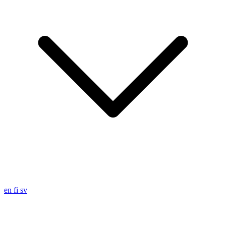
en
fi
sv