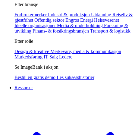
Etter bransje
Forbrukermerker
Industri & produksjon
Utdanning
Reiseliv &
gjestfrihet
Offentlig sektor
Engros
Energi
Helsevesenet
Ideelle organisasjoner
Media & underholdning
Forskning &
utvikling
Finans- & forsikringsbransjen
Transport & logistikk
Etter rolle
Design & kreative
Merkevare, media & kommunikasjon
Markedsføring
IT
Salg
Ledere
Se ImageBank i aksjon
Bestill en gratis demo
Les suksesshistorier
Ressurser