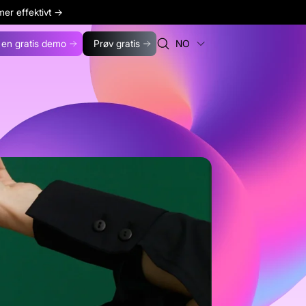
er effektivt
→
l en gratis demo
Prøv gratis
NO