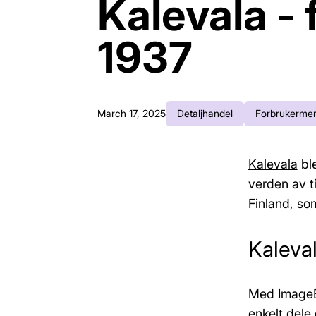
Kalevala -
1937
March 17, 2025
Detaljhandel
Forbrukermer
Kalevala
ble
verden av ti
Finland, so
Kaleva
Med ImageBa
enkelt dele