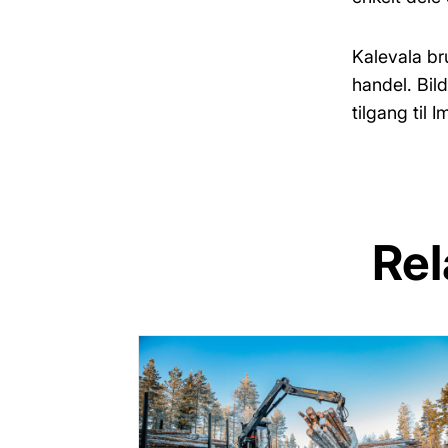
Kalevala br
handel. Bil
tilgang til
Rel