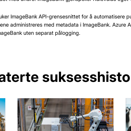
uker ImageBank API-grensesnittet for å automatisere pu
dene administreres med metadata i ImageBank. Azure AD
 ImageBank uten separat pålogging.
aterte suksesshisto