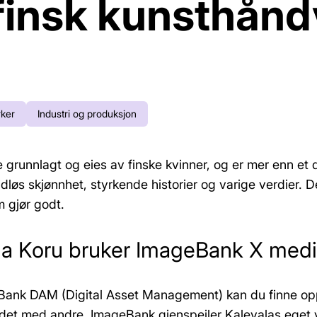
 finsk kunsthånd
ker
Industri og produksjon
 grunnlagt og eies av finske kvinner, og er mer enn et 
dløs skjønnhet, styrkende historier og varige verdier. D
m gjør godt.
la Koru bruker ImageBank X med
nk DAM (Digital Asset Management) kan du finne oppd
 det med andre. ImageBank gjenspeiler Kalevalas eget 