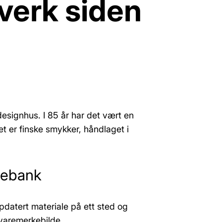
verk siden
designhus. I 85 år har det vært en
et er finske smykker, håndlaget i
iebank
atert materiale på ett sted og
varemerkebilde.