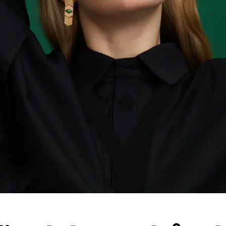
Effektiviser arbeidsflyten og øk
effektiviteten med kunstig
intelligens
Spor bruk, lær og forbedre