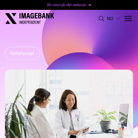
Bli med på vårt webinar:
→
NO
Referanser