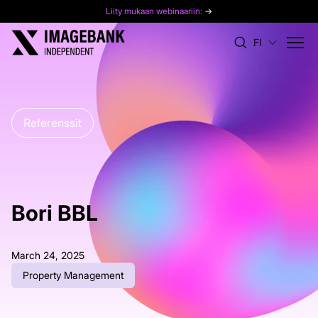
Liity mukaan webinaariin:
→
FI
Referenssit
Bori BBL
March 24, 2025
Property Management