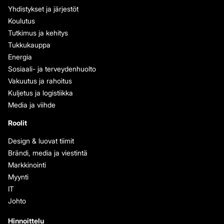
Yhdistykset ja järjestöt
Koulutus
Tutkimus ja kehitys
Tukkukauppa
Energia
Sosiaali- ja terveydenhuolto
Vakuutus ja rahoitus
Kuljetus ja logistiikka
Media ja viihde
Roolit
Design & luovat tiimit
Brändi, media ja viestintä
Markkinointi
Myynti
IT
Johto
Hinnoittelu