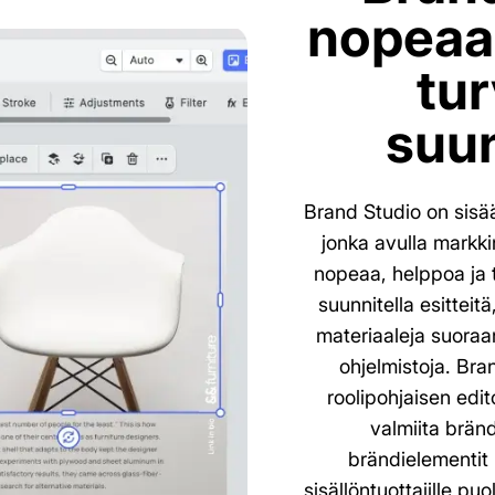
nopeaa,
tur
suun
Brand Studio on sisä
jonka avulla markki
nopeaa, helppoa ja tu
suunnitella esitteit
materiaaleja suoraan
ohjelmistoja. Br
roolipohjaisen edit
valmiita bränd
brändielementit (
sisällöntuottajille p