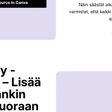
Näin säästät aika
varmistat, että kaikki
a
y -
 – Lisää
nkin
suoraan