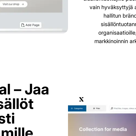
vain hyväksyttyjä 
hallitun brän
sisällöntuotan
organisaatioill
markkinoinnin ark
al – Jaa
sällöt
sti
mille