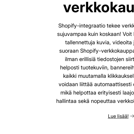
verkkokau
Shopify-integraatio tekee verk
sujuvampaa kuin koskaan! Voit 
tallennettuja kuvia, videoita 
suoraan Shopify-verkkokauppas
ilman erillisiä tiedostojen sii
helposti tuotekuviin, bannereihi
kaikki muutamalla klikkauksell
voidaan liittää automaattisesti
mikä helpottaa erityisesti laaj
hallintaa sekä nopeuttaa verkko
Lue lisää!