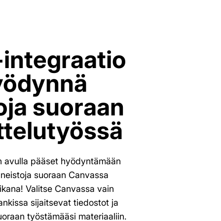
integraatio
yödynnä
oja suoraan
ttelutyössä
n avulla pääset hyödyntämään
ineistoja suoraan Canvassa
aikana! Valitse Canvassa vain
kissa sijaitsevat tiedostot ja
uoraan työstämääsi materiaaliin.