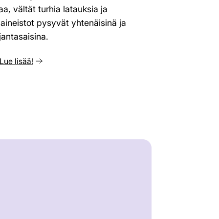
a, vältät turhia latauksia ja
 aineistot pysyvät yhtenäisinä ja
jantasaisina.
Lue lisää!