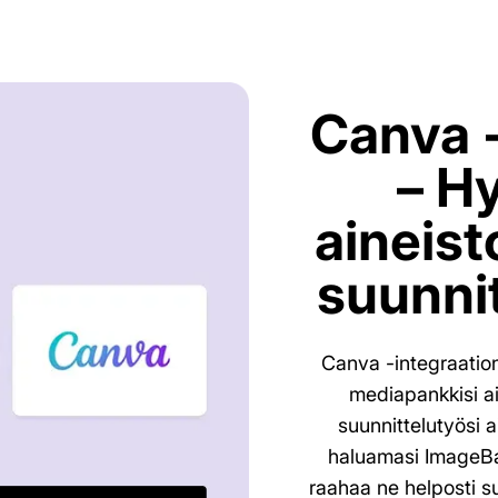
Canva -
– H
aineist
suunni
Canva -integraatio
mediapankkisi a
suunnittelutyösi 
haluamasi ImageBan
raahaa ne helposti s