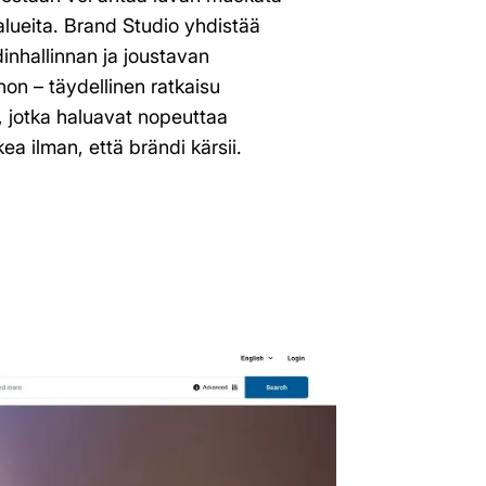
alueita. Brand Studio yhdistää
dinhallinnan ja joustavan
non – täydellinen ratkaisu
e, jotka haluavat nopeuttaa
ea ilman, että brändi kärsii.