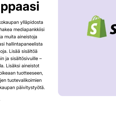
ppaasi
kokaupan ylläpidosta
hakea mediapankkiisi
ja muita aineistoja
i hallintapaneelista
rtoja. Lisää sisältöä
n ja sisältösivuille –
a. Lisäksi aineistot
 oikeaan tuotteeseen,
ojen tuotevalikoimien
kaupan päivitystyötä.