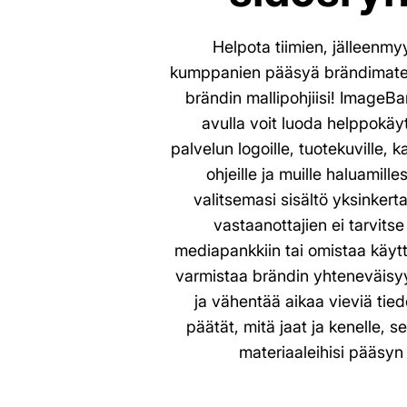
Helpota tiimien, jälleenmyy
kumppanien pääsyä brändimateria
brändin mallipohjiisi! ImageBa
avulla voit luoda helppokäy
palvelun logoille, tuotekuville, 
ohjeille ja muille haluamilles
valitsemasi sisältö yksinkerta
vastaanottajien ei tarvitse
mediapankkiin tai omistaa käytt
varmistaa brändin yhteneväisyy
ja vähentää aikaa vieviä tie
päätät, mitä jaat ja kenelle, 
materiaaleihisi pääsyn 