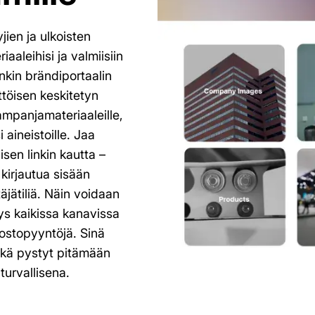
jien ja ulkoisten
aleihisi ja valmiisiin
nkin brändiportaalin
ttöisen keskitetyn
kampanjamateriaaleille,
i aineistoille. Jaa
isen linkin kautta –
 kirjautua sisään
äjätiliä. Näin voidaan
s kaikissa kanavissa
dostopyyntöjä. Sinä
sekä pystyt pitämään
turvallisena.