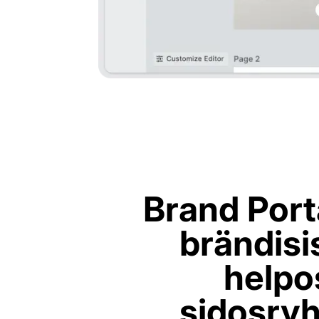
Brand Port
brändisi
helpo
sidosryh