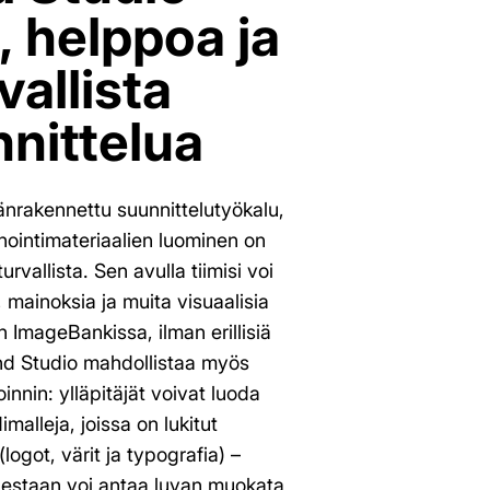
 helppoa ja
vallista
nittelua
änrakennettu suunnittelutyökalu,
nointimateriaalien luominen on
rvallista. Sen avulla tiimisi voi
ä, mainoksia ja muita visuaalisia
 ImageBankissa, ilman erillisiä
and Studio mahdollistaa myös
oinnin: ylläpitäjät voivat luoda
imalleja, joissa on lukitut
logot, värit ja typografia) –
uolestaan voi antaa luvan muokata