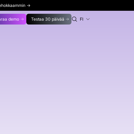
 tehokkaammin
→
araa demo
Testaa 30 päivää
FI