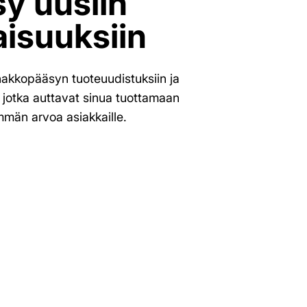
y uusiin
isuuksiin
kkopääsyn tuoteuudistuksiin ja
, jotka auttavat sinua tuottamaan
mmän arvoa asiakkaille.