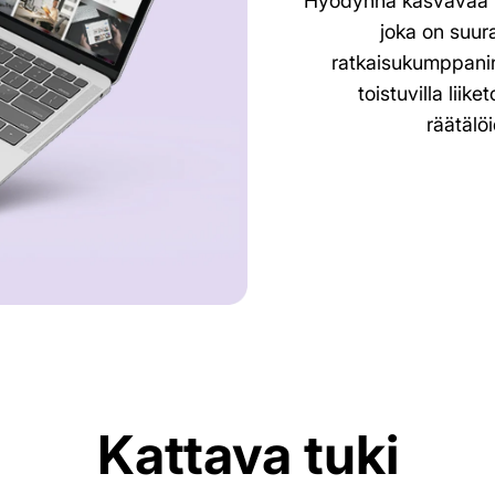
Hyödynnä kasvavaa ma
joka on suu
ratkaisukumppanina
toistuvilla liik
räätälöi
Kattava tuki