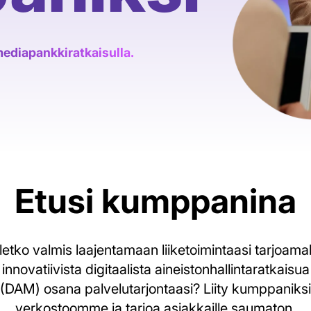
Tuo tiimit, aineistot ja ideat
yhteen
mediapankkiratkaisulla.
Kehitä digitaalista
aineistonhallintaa analytiikan
avulla
Etusi kumppanina
letko valmis laajentamaan liiketoimintaasi tarjoamal
innovatiivista digitaalista aineistonhallintaratkaisua
(DAM) osana palvelutarjontaasi? Liity kumppaniksi
verkostoomme ja tarjoa asiakkaille saumaton,