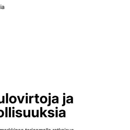
ia
ulovirtoja ja
llisuuksia