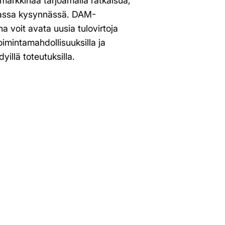
rkkinaa tarjoamalla ratkaisua,
rassa kysynnässä. DAM-
 voit avata uusia tulovirtoja
etoimintamahdollisuuksilla ja
dyillä toteutuksilla.