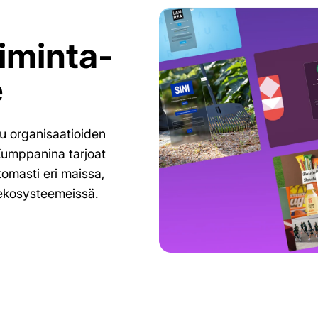
oiminta-
e
u organisaatioiden
Kumppanina tarjoat
tomasti eri maissa,
a ekosysteemeissä.