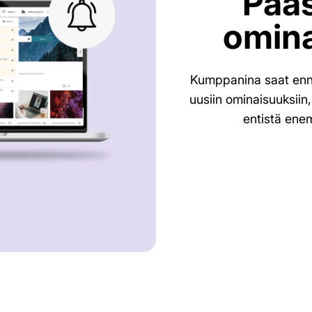
Pääs
omina
Kumppanina saat enna
uusiin ominaisuuksiin
entistä ene