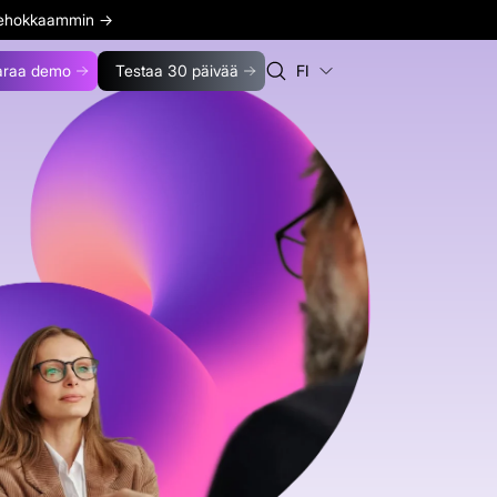
 tehokkaammin
→
araa demo
Testaa 30 päivää
FI