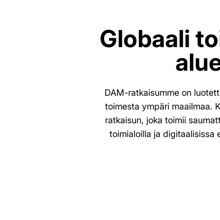
Globaali t
alu
DAM-ratkaisumme on luotett
toimesta ympäri maailmaa. 
ratkaisun, joka toimii saumat
toimialoilla ja digitaalisiss