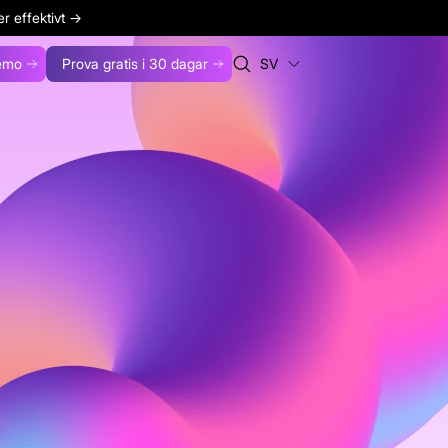
r effektivt
→
emo
Prova gratis i 30 dagar
SV