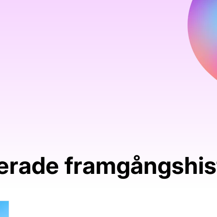
Effektivisera arbetsflöden och
öka produktiviteten med AI
Följ användning, lär och
förbättra
erade framgångshis