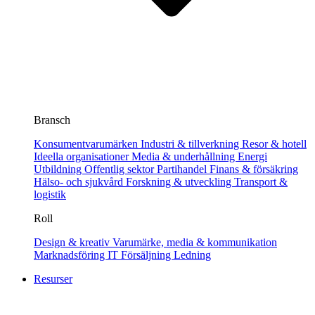
Bransch
Konsumentvarumärken
Industri & tillverkning
Resor & hotell
Ideella organisationer
Media & underhållning
Energi
Utbildning
Offentlig sektor
Partihandel
Finans & försäkring
Hälso- och sjukvård
Forskning & utveckling
Transport &
logistik
Roll
Design & kreativ
Varumärke, media & kommunikation
Marknadsföring
IT
Försäljning
Ledning
Resurser