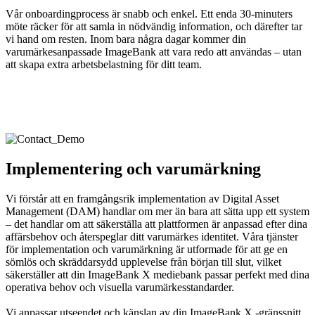
Vår onboardingprocess är snabb och enkel. Ett enda 30-minuters
möte räcker för att samla in nödvändig information, och därefter tar
vi hand om resten. Inom bara några dagar kommer din
varumärkesanpassade ImageBank att vara redo att användas – utan
att skapa extra arbetsbelastning för ditt team.
Implementering och varumärkning
Vi förstår att en framgångsrik implementation av Digital Asset
Management (DAM) handlar om mer än bara att sätta upp ett system
– det handlar om att säkerställa att plattformen är anpassad efter dina
affärsbehov och återspeglar ditt varumärkes identitet. Våra tjänster
för implementation och varumärkning är utformade för att ge en
sömlös och skräddarsydd upplevelse från början till slut, vilket
säkerställer att din ImageBank X mediebank passar perfekt med dina
operativa behov och visuella varumärkesstandarder.
Vi anpassar utseendet och känslan av din ImageBank X -gränssnitt