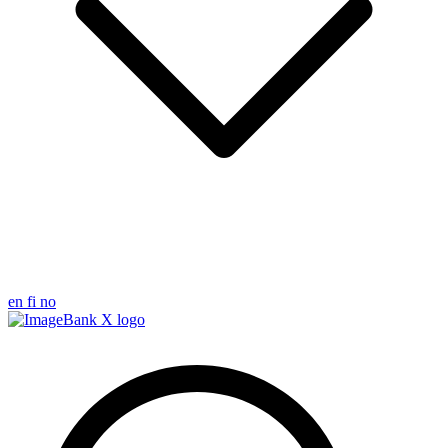
en
fi
no