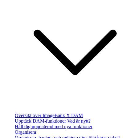
Översikt över ImageBank X DAM
Upptäck DAM-funktioner
Vad är nytt?
Håll dig uppdaterad med nya funktioner
Organisera
Organisera, hantera och redigera dina tillgångar enkelt