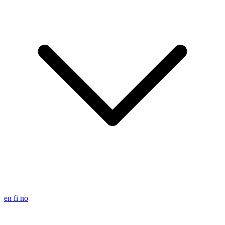
en
fi
no