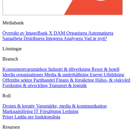
Mediabank
Översikt av ImageBank X DAM
Organisera
Automatisera
Samarbeta
Distribuera
Integrera
Analysera
Vad är nytt?
Lösningar
Bransch
Konsumentvarumärken
Industri & tillverkning
Resor & hotell
Ideella organisationer
Media & underhållning
Energi
Utbildning
Offentlig sektor
Partihandel
Finans & försäkring
Hälso- & sjukvård
Forskning & utveckling
Transport & logistik
Roll
Design & kreativ
Varumärke, media & kommunikation
Marknadsföring
IT
Försäljning
Ledning
Priser
Ladda ner funktionslista
Resursen