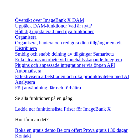
Översikt över ImageBank X DAM
Upptäck DAM-funktioner
Vad är nytt?
Håll dig uppdaterad med nya funktioner
Organisera
Organisera, hantera och redigera dina tillgångar enkelt
Distribuera
Smidig och snabb delning av tillgångar
Samarbeta
Enkel team-samarbete vid innehållsskapande
Integrera
Plugins och anpassade integrationer via öppen API
Automatisera
Effektivisera arbetsflöden och öka produktiviteten med AI
Analysera
Följ användning, lär och förbättra
Se alla funktioner på en gång
Ladda ner funktionslista
Priser för ImageBank X
Hur får man det?
Boka en gratis demo
Be om offert
Prova gratis i 30 dagar
Kontakt