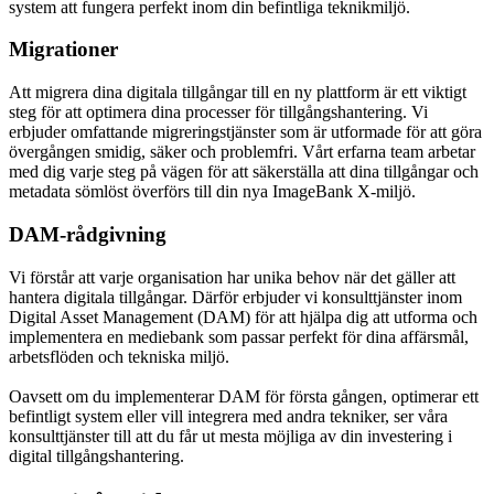
system att fungera perfekt inom din befintliga teknikmiljö.
Migrationer
Att migrera dina digitala tillgångar till en ny plattform är ett viktigt
steg för att optimera dina processer för tillgångshantering. Vi
erbjuder omfattande migreringstjänster som är utformade för att göra
övergången smidig, säker och problemfri. Vårt erfarna team arbetar
med dig varje steg på vägen för att säkerställa att dina tillgångar och
metadata sömlöst överförs till din nya ImageBank X-miljö.
DAM-rådgivning
Vi förstår att varje organisation har unika behov när det gäller att
hantera digitala tillgångar. Därför erbjuder vi konsulttjänster inom
Digital Asset Management (DAM) för att hjälpa dig att utforma och
implementera en mediebank som passar perfekt för dina affärsmål,
arbetsflöden och tekniska miljö.
Oavsett om du implementerar DAM för första gången, optimerar ett
befintligt system eller vill integrera med andra tekniker, ser våra
konsulttjänster till att du får ut mesta möjliga av din investering i
digital tillgångshantering.