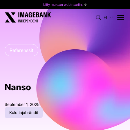
Liity mukaan webinaariin:
→
FI
Referenssit
Nanso
September 1, 2025
Kuluttajabrändit