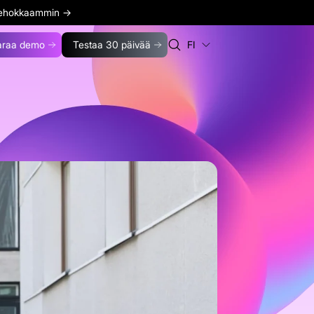
 tehokkaammin
→
araa demo
Testaa 30 päivää
FI