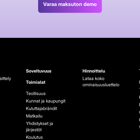
Varaa maksuton demo
Soveltuvuus
Hinnoittelu
ittely
Lataa koko
Toimialat
ominaisuusluettelo
Teollisuus
Kunnat ja kaupungit
Kuluttajabrändit
Matkailu
Yhdistykset ja
järjestöt
Koulutus