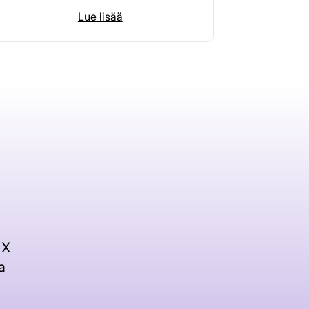
Lue lisää
 X
a