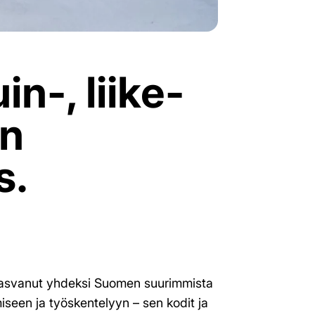
in-, liike-
in
s.
 kasvanut yhdeksi Suomen suurimmista
iseen ja työskentelyyn – sen kodit ja