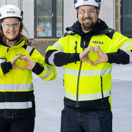
Tuo tiimit, aineistot ja ideat
yhteen
Kehitä digitaalista
aineistonhallintaa analytiikan
avulla