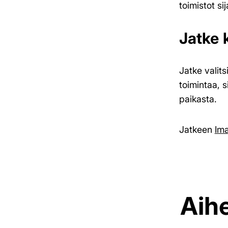
toimistot s
Jatke
Jatke valit
toimintaa, s
paikasta.
Jatkeen
Im
Aihe