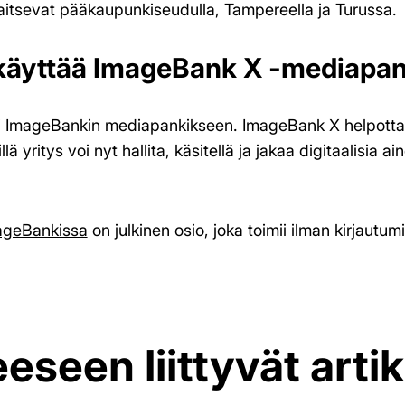
ijaitsevat pääkaupunkiseudulla, Tampereella ja Turussa.
käyttää ImageBank X -mediapan
si ImageBankin mediapankikseen. ImageBank X helpottaa
illä yritys voi nyt hallita, käsitellä ja jakaa digitaalisia 
ageBankissa
on julkinen osio, joka toimii ilman kirjautumi
eseen liittyvät artik