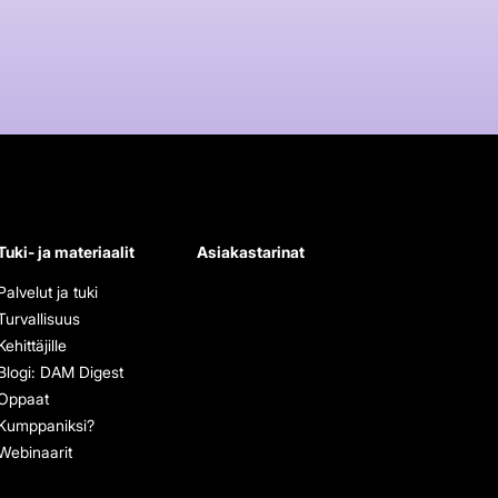
Tuki- ja materiaalit
Asiakastarinat
Palvelut ja tuki
Turvallisuus
Kehittäjille
Blogi: DAM Digest
Oppaat
Kumppaniksi?
Webinaarit