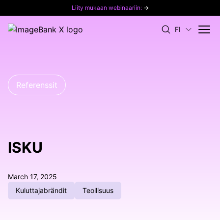
Liity mukaan webinaariin:
→
FI
Referenssit
ISKU
March 17, 2025
Kuluttajabrändit
Teollisuus