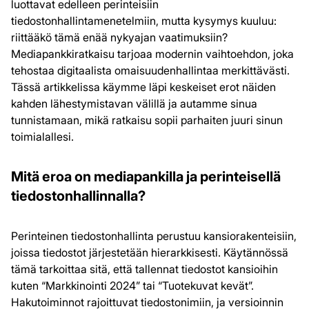
luottavat edelleen perinteisiin
tiedostonhallintamenetelmiin, mutta kysymys kuuluu:
riittääkö tämä enää nykyajan vaatimuksiin?
Mediapankkiratkaisu tarjoaa modernin vaihtoehdon, joka
tehostaa digitaalista omaisuudenhallintaa merkittävästi.
Tässä artikkelissa käymme läpi keskeiset erot näiden
kahden lähestymistavan välillä ja autamme sinua
tunnistamaan, mikä ratkaisu sopii parhaiten juuri sinun
toimialallesi.
Mitä eroa on mediapankilla ja perinteisellä
tiedostonhallinnalla?
Perinteinen tiedostonhallinta perustuu kansiorakenteisiin,
joissa tiedostot järjestetään hierarkkisesti. Käytännössä
tämä tarkoittaa sitä, että tallennat tiedostot kansioihin
kuten “Markkinointi 2024” tai “Tuotekuvat kevät”.
Hakutoiminnot rajoittuvat tiedostonimiin, ja versioinnin