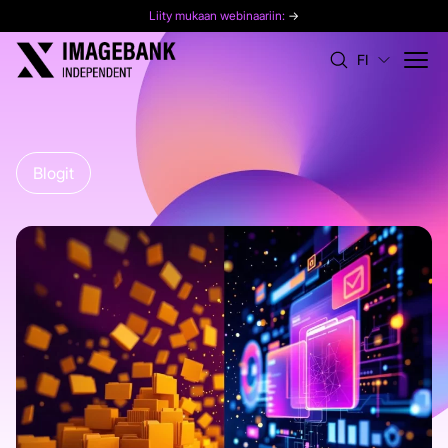
Liity mukaan webinaariin:
→
FI
Blogit