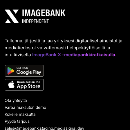
Tallenna, järjestä ja jaa yrityksesi digitaaliset aineistot ja
mediatiedostot vaivattomasti helppokäyttöisellä ja
intuitiivisella
ImageBank X -mediapankkiratkaisulla.
Ota yhteyttä
Varaa maksuton demo
Kokeile maksutta
Pyydä tarjous
sales@imagebank.staging.mediasignal.dev