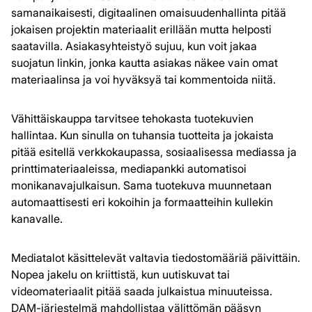
samanaikaisesti, digitaalinen omaisuudenhallinta pitää
jokaisen projektin materiaalit erillään mutta helposti
saatavilla. Asiakasyhteistyö sujuu, kun voit jakaa
suojatun linkin, jonka kautta asiakas näkee vain omat
materiaalinsa ja voi hyväksyä tai kommentoida niitä.
Vähittäiskauppa tarvitsee tehokasta tuotekuvien
hallintaa. Kun sinulla on tuhansia tuotteita ja jokaista
pitää esitellä verkkokaupassa, sosiaalisessa mediassa ja
printtimateriaaleissa, mediapankki automatisoi
monikanavajulkaisun. Sama tuotekuva muunnetaan
automaattisesti eri kokoihin ja formaatteihin kullekin
kanavalle.
Mediatalot käsittelevät valtavia tiedostomääriä päivittäin.
Nopea jakelu on kriittistä, kun uutiskuvat tai
videomateriaalit pitää saada julkaistua minuuteissa.
DAM-järjestelmä mahdollistaa välittömän pääsyn