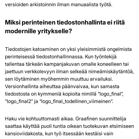
versioiden arkistoinnin ilman manuaalista työtä.
Miksi perinteinen tiedostonhallinta ei riitä
modernille yritykselle?
Tiedostojen katoaminen on yksi yleisimmistä ongelmista
perinteisessä tiedostonhallinnassa. Kun työntekijä
tallentaa tärkeän kampanjakuvan omalle koneelleen tai
jaettuun verkkolevyyn ilman selkeää nimeämiskäytäntöä,
sen löytäminen myöhemmin muuttuu arvailuksi.
Versionhallinta aiheuttaa päänvaivaa, kun samasta
tiedostosta on kymmeniä kopioita nimillä “logo_final”,
“logo_final2” ja “logo_final_todellinen_viimeinen”.
Haku vie kohtuuttomasti aikaa. Graafinen suunnittelija
saattaa käyttää puoli tuntia oikean tuotekuvan etsimiseen
kansioviidakosta, kun työ itsessään kestäisi vain