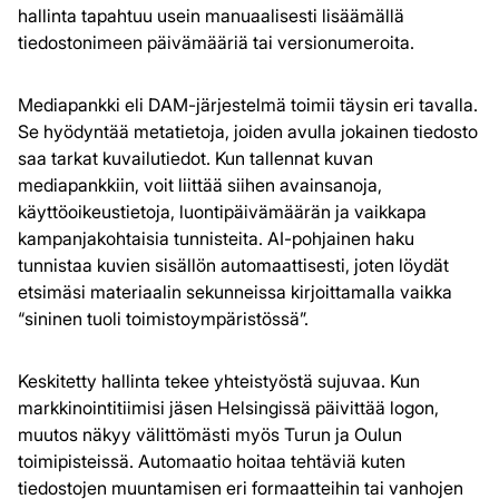
hallinta tapahtuu usein manuaalisesti lisäämällä
tiedostonimeen päivämääriä tai versionumeroita.
Mediapankki eli DAM-järjestelmä toimii täysin eri tavalla.
Se hyödyntää metatietoja, joiden avulla jokainen tiedosto
saa tarkat kuvailutiedot. Kun tallennat kuvan
mediapankkiin, voit liittää siihen avainsanoja,
käyttöoikeustietoja, luontipäivämäärän ja vaikkapa
kampanjakohtaisia tunnisteita. AI-pohjainen haku
tunnistaa kuvien sisällön automaattisesti, joten löydät
etsimäsi materiaalin sekunneissa kirjoittamalla vaikka
“sininen tuoli toimistoympäristössä”.
Keskitetty hallinta tekee yhteistyöstä sujuvaa. Kun
markkinointitiimisi jäsen Helsingissä päivittää logon,
muutos näkyy välittömästi myös Turun ja Oulun
toimipisteissä. Automaatio hoitaa tehtäviä kuten
tiedostojen muuntamisen eri formaatteihin tai vanhojen