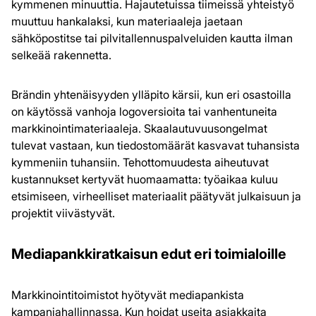
kymmenen minuuttia. Hajautetuissa tiimeissä yhteistyö
muuttuu hankalaksi, kun materiaaleja jaetaan
sähköpostitse tai pilvitallennuspalveluiden kautta ilman
selkeää rakennetta.
Brändin yhtenäisyyden ylläpito kärsii, kun eri osastoilla
on käytössä vanhoja logoversioita tai vanhentuneita
markkinointimateriaaleja. Skaalautuvuusongelmat
tulevat vastaan, kun tiedostomäärät kasvavat tuhansista
kymmeniin tuhansiin. Tehottomuudesta aiheutuvat
kustannukset kertyvät huomaamatta: työaikaa kuluu
etsimiseen, virheelliset materiaalit päätyvät julkaisuun ja
projektit viivästyvät.
Mediapankkiratkaisun edut eri toimialoille
Markkinointitoimistot hyötyvät mediapankista
kampanjahallinnassa. Kun hoidat useita asiakkaita