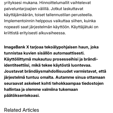
yrityksesi mukana. Hinnoittelumallit vaihtelevat
palveluntarjoajien välillä. Jotkut laskuttavat
käyttäjämäärän, toiset tallennustilan perusteella.
Implementoinnin helppous vaikuttaa siihen, kuinka
nopeasti saat järjestelmän käyttöön. Käyttäjätuki on
kriittistä erityisesti alkuvaiheessa.
ImageBank X tarjoaa tekoälypohjaisen haun, joka
tunnistaa kuvien sisällön automaattisesti.
Käyttöliittymä mukautuu prosesseihisi ja brändi-
identiteettiisi, mikä tekee käytöstä luontevaa.
Joustavat brändäysmahdollisuudet varmistavat, että
järjestelmä tuntuu omalta. Autamme sinua ottamaan
seuraavat askeleet kohti tehokkaampaa tiedostojen
hallintaa ja olemme valmiina tukemaan
päätöksentekoasi.
Related Articles