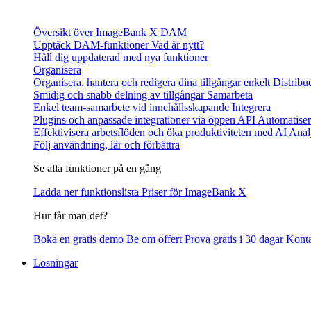
Översikt över ImageBank X DAM
Upptäck DAM-funktioner
Vad är nytt?
Håll dig uppdaterad med nya funktioner
Organisera
Organisera, hantera och redigera dina tillgångar enkelt
Distribu
Smidig och snabb delning av tillgångar
Samarbeta
Enkel team-samarbete vid innehållsskapande
Integrera
Plugins och anpassade integrationer via öppen API
Automatiser
Effektivisera arbetsflöden och öka produktiviteten med AI
Anal
Följ användning, lär och förbättra
Se alla funktioner på en gång
Ladda ner funktionslista
Priser för ImageBank X
Hur får man det?
Boka en gratis demo
Be om offert
Prova gratis i 30 dagar
Kont
Lösningar