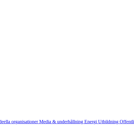
deella organisationer
Media & underhållning
Energi
Utbildning
Offentl