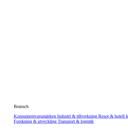
Bransch
Konsumentvarumärken
Industri & tillverkning
Resor & hotell
I
Forskning & utveckling
Transport & logistik