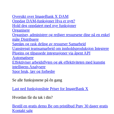
Oversikt over ImageBank X DAM
Oppdag DAM-funksjoner
Hva er nytt?
Hold deg oppdatert med nye funksjoner
Organisere
Organiser, administrer og rediger ressursene dine på en enkel
måte
Distribuere
Sømløs og rask deling av ressurser
Samarbeid
Uanstrengt teamsamarbeid om innholdsproduksjon
Integrere
Plugins og tilpassede integrasjoner via åpent API
Automatisere
Effektiviser arbeidsflyten og øk effektiviteten med kunstig
intelligens
Analysere
Spor bruk, lær og forbedre
Se alle funksjonene på én gang
Last ned funksjonsliste
Priser for ImageBank X
Hvordan får du tak i din?
Bestill en gratis demo
Be om pristilbud
Prøv 30 dager gratis
Kontakt salg