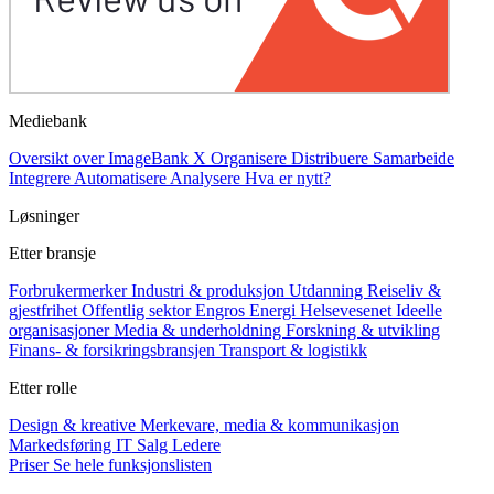
Mediebank
Oversikt over ImageBank X
Organisere
Distribuere
Samarbeide
Integrere
Automatisere
Analysere
Hva er nytt?
Løsninger
Etter bransje
Forbrukermerker
Industri & produksjon
Utdanning
Reiseliv &
gjestfrihet
Offentlig sektor
Engros
Energi
Helsevesenet
Ideelle
organisasjoner
Media & underholdning
Forskning & utvikling
Finans- & forsikringsbransjen
Transport & logistikk
Etter rolle
Design & kreative
Merkevare, media & kommunikasjon
Markedsføring
IT
Salg
Ledere
Priser
Se hele funksjonslisten