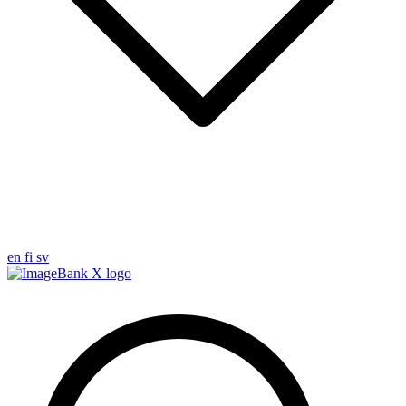
en
fi
sv