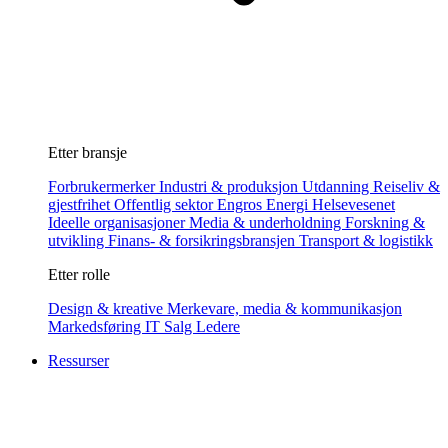
Etter bransje
Forbrukermerker
Industri & produksjon
Utdanning
Reiseliv &
gjestfrihet
Offentlig sektor
Engros
Energi
Helsevesenet
Ideelle organisasjoner
Media & underholdning
Forskning &
utvikling
Finans- & forsikringsbransjen
Transport & logistikk
Etter rolle
Design & kreative
Merkevare, media & kommunikasjon
Markedsføring
IT
Salg
Ledere
Ressurser