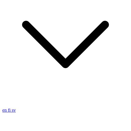
en
fi
sv