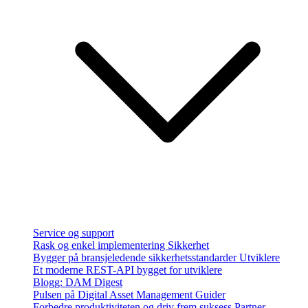
Service og support
Rask og enkel implementering
Sikkerhet
Bygger på bransjeledende sikkerhetsstandarder
Utviklere
Et moderne REST-API bygget for utviklere
Blogg: DAM Digest
Pulsen på Digital Asset Management
Guider
Forbedre produktiviteten og driv frem suksess
Partner