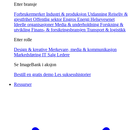
Etter bransje
Forbrukermerker
Industri & produksjon
Utdanning
Reiseliv &
gjestfrihet
Offentlig sektor
Engros
Energi
Helsevesenet
Ideelle organisasjoner
Media & underholdning
Forskning &
utvikling
Finans- & forsikringsbransjen
Transport & logistikk
Etter rolle
Design & kreative
Merkevare, media & kommunikasjon
Markedsføring
IT
Salg
Ledere
Se ImageBank i aksjon
Bestill en gratis demo
Les suksesshistorier
Ressurser