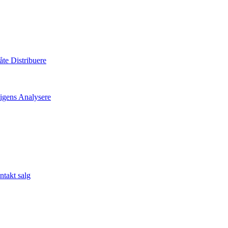
måte
Distribuere
ligens
Analysere
takt salg