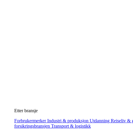
Etter bransje
Forbrukermerker
Industri & produksjon
Utdanning
Reiseliv & g
forsikringsbransjen
Transport & logistikk