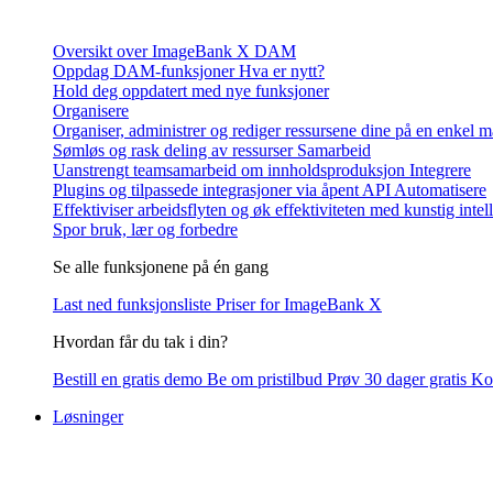
Oversikt over ImageBank X DAM
Oppdag DAM-funksjoner
Hva er nytt?
Hold deg oppdatert med nye funksjoner
Organisere
Organiser, administrer og rediger ressursene dine på en enkel 
Sømløs og rask deling av ressurser
Samarbeid
Uanstrengt teamsamarbeid om innholdsproduksjon
Integrere
Plugins og tilpassede integrasjoner via åpent API
Automatisere
Effektiviser arbeidsflyten og øk effektiviteten med kunstig intel
Spor bruk, lær og forbedre
Se alle funksjonene på én gang
Last ned funksjonsliste
Priser for ImageBank X
Hvordan får du tak i din?
Bestill en gratis demo
Be om pristilbud
Prøv 30 dager gratis
Kon
Løsninger