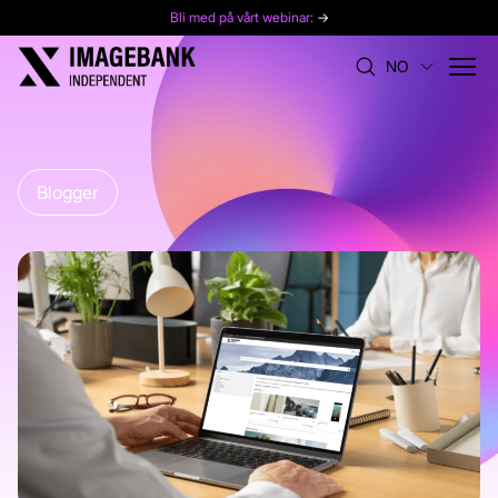
Bli med på vårt webinar:
→
NO
Blogger