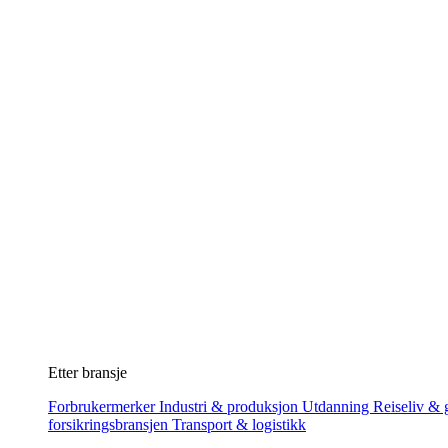
Etter bransje
Forbrukermerker
Industri & produksjon
Utdanning
Reiseliv & g
forsikringsbransjen
Transport & logistikk