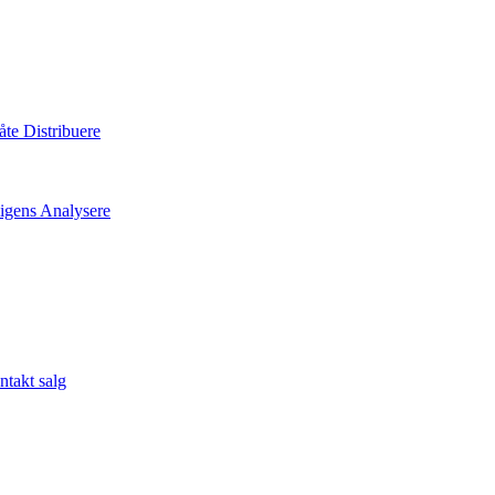
måte
Distribuere
ligens
Analysere
takt salg