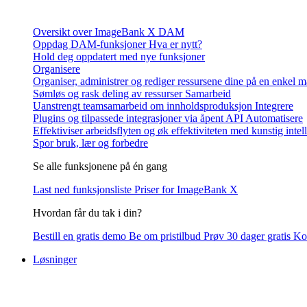
Oversikt over ImageBank X DAM
Oppdag DAM-funksjoner
Hva er nytt?
Hold deg oppdatert med nye funksjoner
Organisere
Organiser, administrer og rediger ressursene dine på en enkel 
Sømløs og rask deling av ressurser
Samarbeid
Uanstrengt teamsamarbeid om innholdsproduksjon
Integrere
Plugins og tilpassede integrasjoner via åpent API
Automatisere
Effektiviser arbeidsflyten og øk effektiviteten med kunstig intel
Spor bruk, lær og forbedre
Se alle funksjonene på én gang
Last ned funksjonsliste
Priser for ImageBank X
Hvordan får du tak i din?
Bestill en gratis demo
Be om pristilbud
Prøv 30 dager gratis
Kon
Løsninger